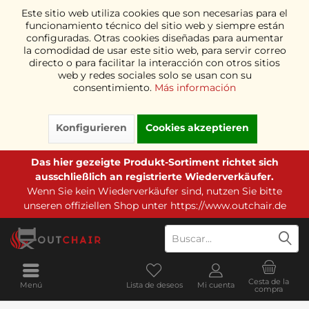
Este sitio web utiliza cookies que son necesarias para el
funcionamiento técnico del sitio web y siempre están
configuradas. Otras cookies diseñadas para aumentar
la comodidad de usar este sitio web, para servir correo
directo o para facilitar la interacción con otros sitios
web y redes sociales solo se usan con su
consentimiento.
Más información
Konfigurieren
Cookies akzeptieren
Das hier gezeigte Produkt-Sortiment richtet sich
ausschließlich an registrierte Wiederverkäufer.
Wenn Sie kein Wiederverkäufer sind, nutzen Sie bitte
unseren offiziellen Shop unter
https://www.outchair.de
Cesta de la
Menú
Lista de deseos
Mi cuenta
compra