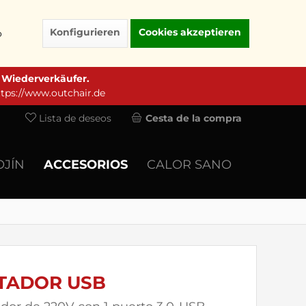
Konfigurieren
Cookies akzeptieren
o
e Wiederverkäufer.
ttps://www.outchair.de
Lista de deseos
Cesta de la compra
OJÍN
ACCESORIOS
CALOR SANO
TADOR USB