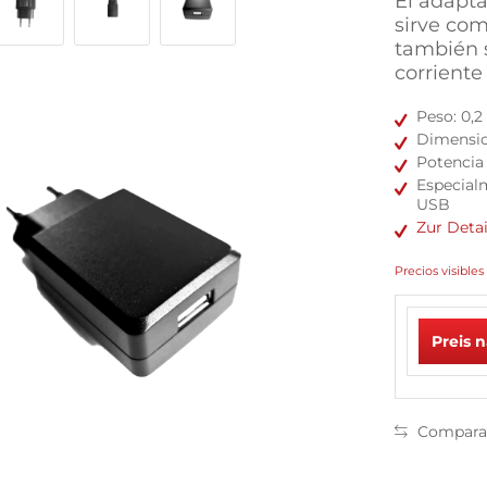
El adapta
sirve com
también 
corriente
Peso: 0,2
Dimension
Potencia 
Especial
USB
Zur Deta
Precios visibles 
Preis 
Compara