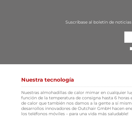
Suscríbase al boletín de notic
Nuestra tecnología
Nuestras almohadillas de calor mimar en cualquier lu
función de la temperatura de consigna hasta 6 horas
de calor que también nos damos a la gente a sí mism
desarrollos innovadores de Outchair GmbH hacen ener
los teléfonos móviles – para una vida más saludable!