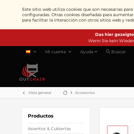
Este sitio web utiliza cookies que son necesarias par
configuradas. Otras cookies diseñadas para aumentar l
para facilitar la interacción con otros sitios web y r
Das hier gezeigte
Wenn Sie kein Wiederv
Mi cuenta
Ayuda
Buscar
ES
Vista general
Accesorios
Productos
Asientos & Cubiertas