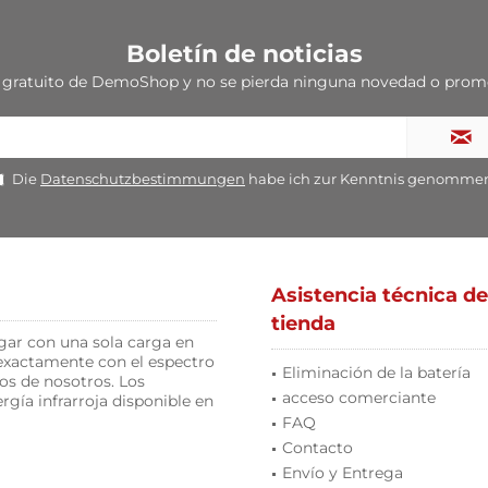
Boletín de noticias
ias gratuito de DemoShop y no se pierda ninguna novedad o p
Die
Datenschutzbestimmungen
habe ich zur Kenntnis genomme
Asistencia técnica de
tienda
gar con una sola carga en
 exactamente con el espectro
Eliminación de la batería
os de nosotros. Los
acceso comerciante
gía infrarroja disponible en
FAQ
Contacto
Envío y Entrega