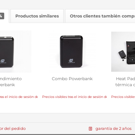
4
Productos similares
Otros clientes también comp
endimiento
Combo Powerbank
Heat Pad
erbank
térmica c
ras el inicio de sesión del distribuidor
Precios visibles tras el inicio de sesión del distribuidor
Precios visibles
lor del pedido
garantía de 2 años