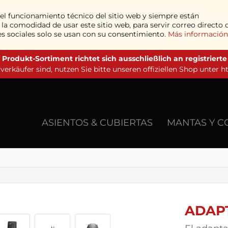
a el funcionamiento técnico del sitio web y siempre están
a comodidad de usar este sitio web, para servir correo directo 
edes sociales solo se usan con su consentimiento.
Más información
 Produkt-Sortiment richtet sich ausschließlich an registriert
erkäufer sind, nutzen Sie bitte unseren offiziellen Shop unter
h
ASIENTOS & CUBIERTAS
MANTAS Y C
ADAP