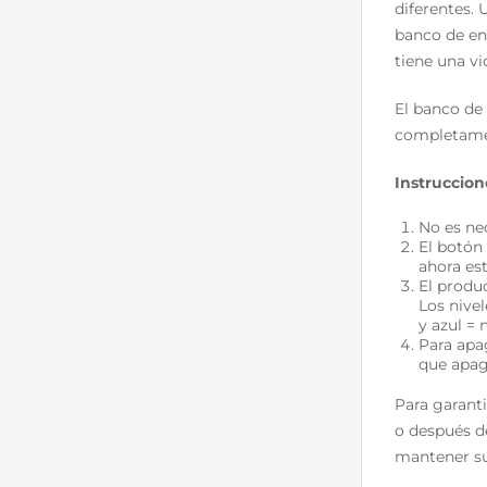
diferentes.
banco de ene
tiene una vi
El banco de
completamen
Instruccio
No es ne
El botón
ahora est
El produ
Los nive
y azul = 
Para apa
que apag
Para garant
o después d
mantener su