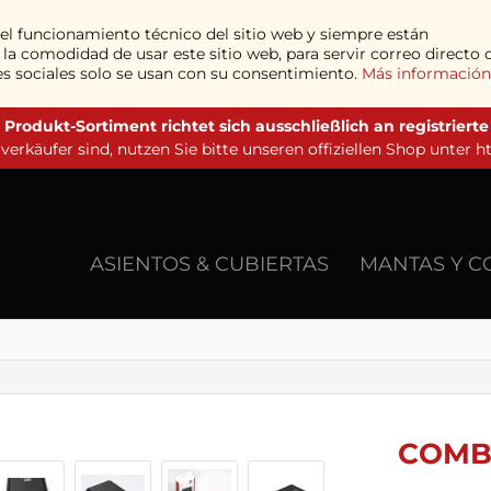
a el funcionamiento técnico del sitio web y siempre están
a comodidad de usar este sitio web, para servir correo directo 
edes sociales solo se usan con su consentimiento.
Más información
 Produkt-Sortiment richtet sich ausschließlich an registriert
erkäufer sind, nutzen Sie bitte unseren offiziellen Shop unter
h
ASIENTOS & CUBIERTAS
MANTAS Y C
COMB