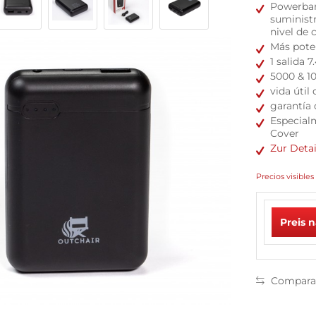
Powerbank
suministr
nivel de 
Más pote
1 salida 
5000 & 
vida útil
garantía 
Especial
Cover
Zur Deta
Precios visibles 
Preis 
Compara