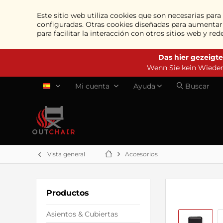
Este sitio web utiliza cookies que son necesarias par
configuradas. Otras cookies diseñadas para aumentar l
para facilitar la interacción con otros sitios web y r
Das hier gezeigte
Wenn Sie kein Wiederv
Mi cuenta
Ayuda
Buscar
ES
Vista general
Accesorios
Productos
Asientos & Cubiertas