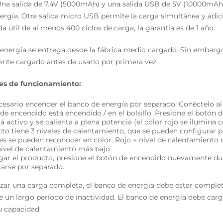
 Una salida de 7.4V (5000mAh) y una salida USB de 5V (10000mAh)
rgía. Otra salida micro USB permite la carga simultánea y adici
da útil de al menos 400 ciclos de carga, la garantía es de 1 año.
 energía se entrega desde la fábrica medio cargado. Sin embar
te cargado antes de usarlo por primera vez.
nes de funcionamiento:
cesario encender el banco de energía por separado. Conéctelo al 
 de encendido está encendido / en el bolsillo. Presione el botón
á activo y se calienta a plena potencia (el color rojo se ilumina
cto tiene 3 niveles de calentamiento, que se pueden configurar
les se pueden reconocer en color. Rojo = nivel de calentamiento
nivel de calentamiento más bajo.
gar el producto, presione el botón de encendido nuevamente dur
arse por separado.
izar una carga completa, el banco de energía debe estar comple
e un largo período de inactividad. El banco de energía debe car
 capacidad.