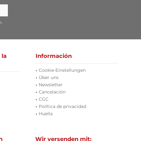
n.
 la
Información
Cookie-Einstellungen
Über uns
Newsletter
Cancelación
CGC
Política de privacidad
Huella
n
Wir versenden mit: