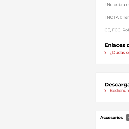
! No cubra 
! NOTA !: T
CE, FCC, R
Enlaces 
¿Dudas so
Descarga
Bedienun
Accesorios