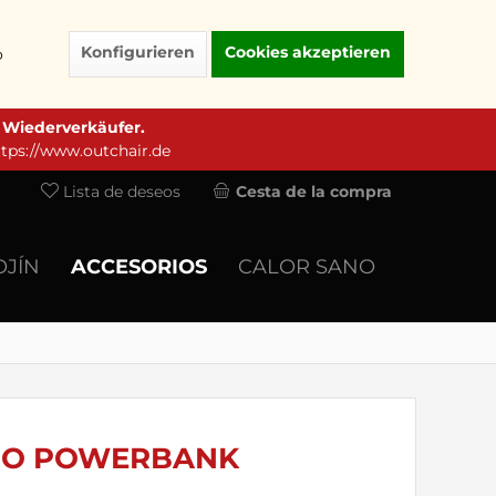
Konfigurieren
Cookies akzeptieren
o
e Wiederverkäufer.
ttps://www.outchair.de
Lista de deseos
Cesta de la compra
OJÍN
ACCESORIOS
CALOR SANO
O POWERBANK