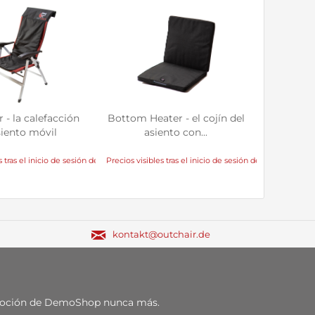
 - la calefacción
Bottom Heater - el cojín del
siento móvil
asiento con...
 tras el inicio de sesión del distribuidor
Precios visibles tras el inicio de sesión del distribuidor
kontakt@outchair.de
romoción de DemoShop nunca más.