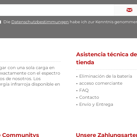
Die
Datenschutzbestimmungen
habe ich zur Kenntnis genomme
Asistencia técnica de
tienda
gar con una sola carga en
 exactamente con el espectro
Eliminación de la batería
os de nosotros. Los
acceso comerciante
gía infrarroja disponible en
FAQ
Contacto
Envío y Entrega
e Communitys
Unsere Zahlungsarte