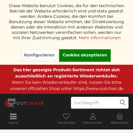
Diese Website benutzt Cookies, die für den technischen
Betrieb der Website erforderlich sind und stets gesetzt
werden. Andere Cookies, die den Komfort bei
Benutzung dieser Website erhöhen, der Direktwerbung
dienen oder die Interaktion mit anderen Websites und
sozialen Netzwerken vereinfachen sollen, werden nur
mit Ihrer Zustimmung gesetzt.
Mehr Informationen
Konfigurieren
Cookies akzeptieren
Das hier gezeigte Produkt-Sortiment richtet sich
ausschließlich an registrierte Wiederverkäufer.
Wenn Sie kein Wiederverkäufer sind, nutzen Sie bitte
unseren offiziellen Shop unter
https://www.outchair.de
Menü
Merkzettel
Mein Konto
Warenkorb