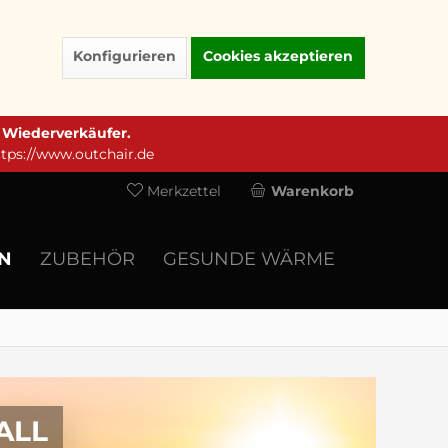
Konfigurieren
Cookies akzeptieren
e Wiederverkäufer.
ttps://www.outchair.de
Merkzettel
Warenkorb
EN
ZUBEHÖR
GESUNDE WÄRME
ALL