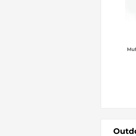
Muf
Outdo