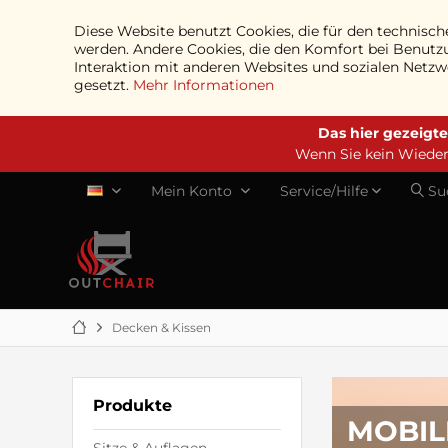
Diese Website benutzt Cookies, die für den technische
werden. Andere Cookies, die den Komfort bei Benutz
Interaktion mit anderen Websites und sozialen Netz
gesetzt.
Mehr Informationen
Das hier gezeigte
Wenn Sie kein Wiederv
Mein Konto
Service/Hilfe
Su
DE
Decken & Kissen
Produkte
MOBIL