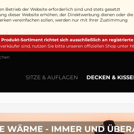
n Betrieb der Website erforderlich sind und stets gesetzt
ung dieser Website erhöhen, der Direktwerbung dienen oder die
werken vereinfachen sollen, werden nur mit Ihrer Zustimmung
 Produkt-Sortiment richtet sich ausschließlich an registriert
erkäufer sind, nutzen Sie bitte unseren offiziellen Shop unter
h
chen
SITZE & AUFLAGEN
DECKEN & KISS
E WÄRME - IMMER UND ÜBER