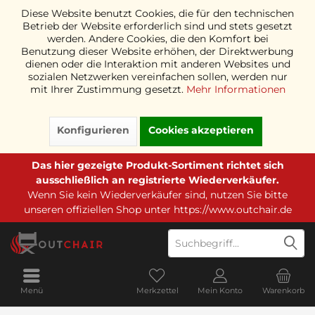
Diese Website benutzt Cookies, die für den technischen
Betrieb der Website erforderlich sind und stets gesetzt
werden. Andere Cookies, die den Komfort bei
Benutzung dieser Website erhöhen, der Direktwerbung
dienen oder die Interaktion mit anderen Websites und
sozialen Netzwerken vereinfachen sollen, werden nur
mit Ihrer Zustimmung gesetzt.
Mehr Informationen
Konfigurieren
Cookies akzeptieren
Das hier gezeigte Produkt-Sortiment richtet sich
ausschließlich an registrierte Wiederverkäufer.
Wenn Sie kein Wiederverkäufer sind, nutzen Sie bitte
unseren offiziellen Shop unter
https://www.outchair.de
Menü
Merkzettel
Mein Konto
Warenkorb