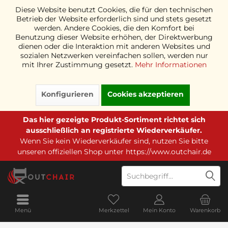
Diese Website benutzt Cookies, die für den technischen
Betrieb der Website erforderlich sind und stets gesetzt
werden. Andere Cookies, die den Komfort bei
Benutzung dieser Website erhöhen, der Direktwerbung
dienen oder die Interaktion mit anderen Websites und
sozialen Netzwerken vereinfachen sollen, werden nur
mit Ihrer Zustimmung gesetzt.
Mehr Informationen
Konfigurieren
Cookies akzeptieren
Das hier gezeigte Produkt-Sortiment richtet sich
ausschließlich an registrierte Wiederverkäufer.
Wenn Sie kein Wiederverkäufer sind, nutzen Sie bitte
unseren offiziellen Shop unter
https://www.outchair.de
Menü
Merkzettel
Mein Konto
Warenkorb