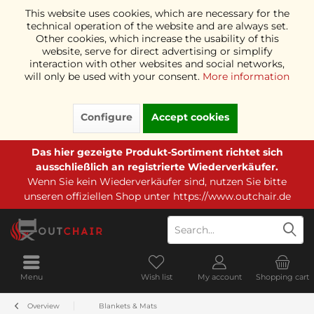
This website uses cookies, which are necessary for the
technical operation of the website and are always set.
Other cookies, which increase the usability of this
website, serve for direct advertising or simplify
interaction with other websites and social networks,
will only be used with your consent.
More information
Configure
Accept cookies
Das hier gezeigte Produkt-Sortiment richtet sich
ausschließlich an registrierte Wiederverkäufer.
Wenn Sie kein Wiederverkäufer sind, nutzen Sie bitte
unseren offiziellen Shop unter
https://www.outchair.de
Menu
Wish list
My account
Shopping cart
Overview
Blankets & Mats