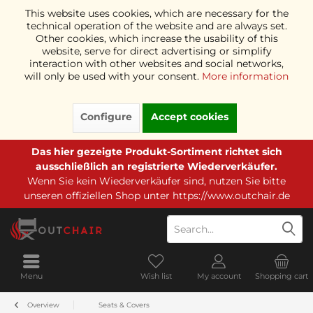
This website uses cookies, which are necessary for the
technical operation of the website and are always set.
Other cookies, which increase the usability of this
website, serve for direct advertising or simplify
interaction with other websites and social networks,
will only be used with your consent.
More information
Configure
Accept cookies
Das hier gezeigte Produkt-Sortiment richtet sich
ausschließlich an registrierte Wiederverkäufer.
Wenn Sie kein Wiederverkäufer sind, nutzen Sie bitte
unseren offiziellen Shop unter
https://www.outchair.de
Menu
Wish list
My account
Shopping cart
Overview
Seats & Covers