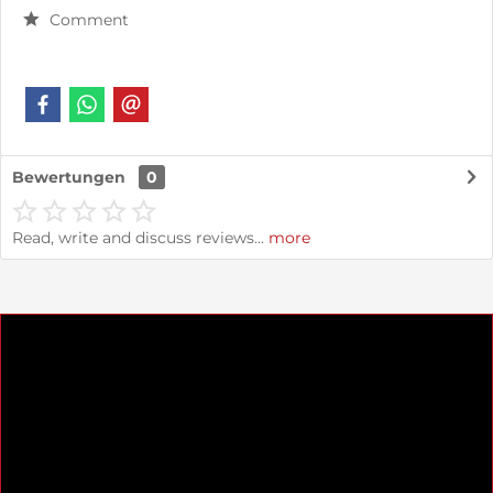
Comment
Bewertungen
0
Read, write and discuss reviews...
more