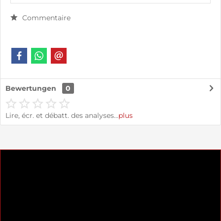
Commentaire
Bewertungen
0
Lire, écr. et débatt. des analyses…
plus