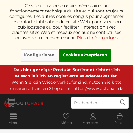
Ce site utilise des cookies nécessaires au
fonctionnement technique du site et qui sont toujours
configurés. Les autres cookies conçus pour augmenter
le confort d'utilisation de ce site Web, pour servir du
publipostage ou pour faciliter l'interaction avec
d'autres sites Web et réseaux sociaux ne sont utilisés
qu'avec votre consentement.
Plus d'informations
Konfigurieren
Cookies akzeptieren
Das hier gezeigte Produkt-Sortiment richtet sich
ausschließlich an registrierte Wiederverkäufer.
Wenn Sie kein Wiederverkäufer sind, nutzen Sie bitte
unseren offiziellen Shop unter
https://www.outchair.de
Menu
Mémo
Mon compte
Panier