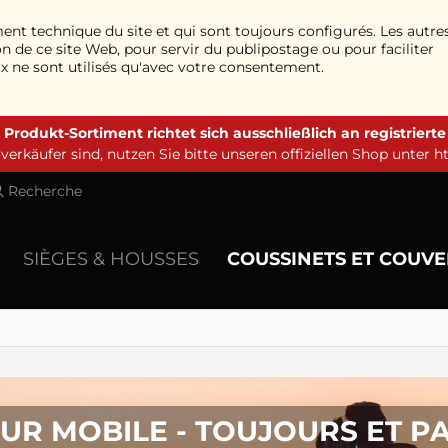
ment technique du site et qui sont toujours configurés. Les autre
n de ce site Web, pour servir du publipostage ou pour faciliter
ux ne sont utilisés qu'avec votre consentement.
 Produkt-Sortiment richtet sich ausschließlich an registriert
erkäufer sind, nutzen Sie bitte unseren offiziellen Shop unter
h
Recherche
SIÈGES & HOUSSES
COUSSINETS ET COUV
UR MOBILE - TOUJOURS ET P