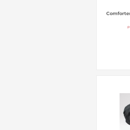
Comforter 
P