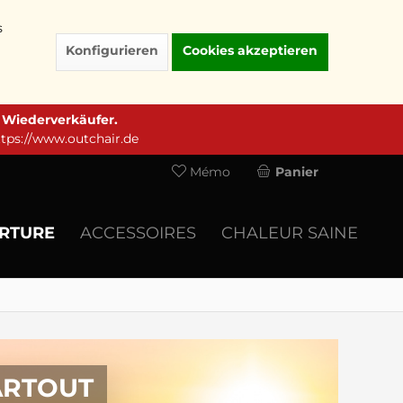
s
Konfigurieren
Cookies akzeptieren
e Wiederverkäufer.
ttps://www.outchair.de
Mémo
Panier
ERTURE
ACCESSOIRES
CHALEUR SAINE
ARTOUT