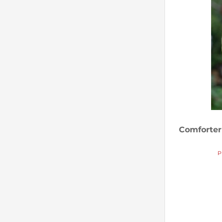
Comforter 
P