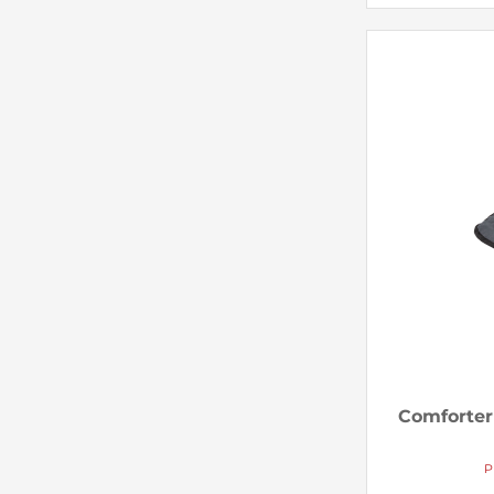
Comforter 
P