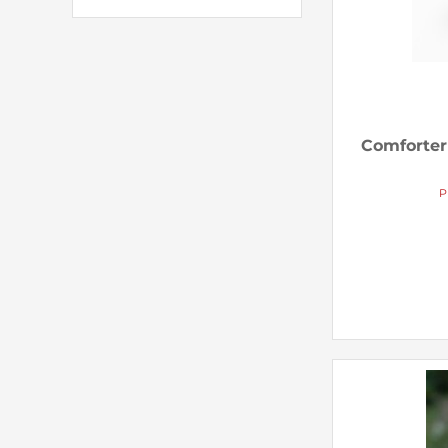
Comforter 
P