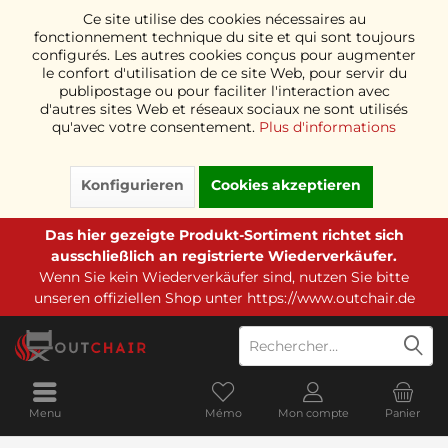
Ce site utilise des cookies nécessaires au
fonctionnement technique du site et qui sont toujours
configurés. Les autres cookies conçus pour augmenter
le confort d'utilisation de ce site Web, pour servir du
publipostage ou pour faciliter l'interaction avec
d'autres sites Web et réseaux sociaux ne sont utilisés
qu'avec votre consentement.
Plus d'informations
Konfigurieren
Cookies akzeptieren
Das hier gezeigte Produkt-Sortiment richtet sich
ausschließlich an registrierte Wiederverkäufer.
Wenn Sie kein Wiederverkäufer sind, nutzen Sie bitte
unseren offiziellen Shop unter
https://www.outchair.de
Menu
Mémo
Mon compte
Panier