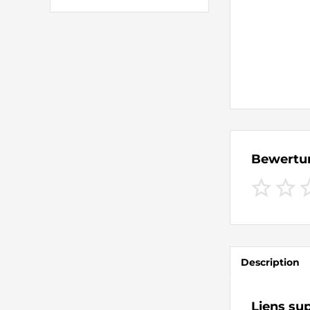
Bewert
Description
Liens su