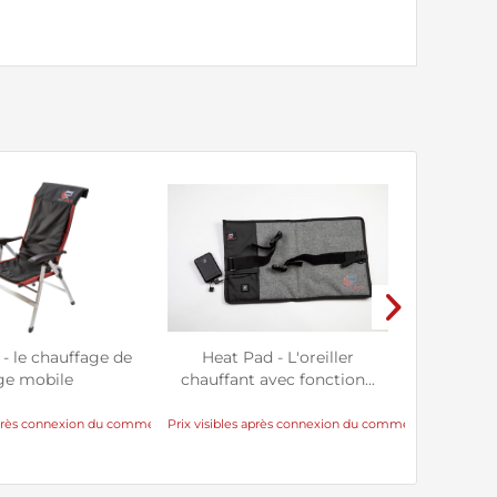
- le chauffage de
Heat Pad - L'oreiller
C
ge mobile
chauffant avec fonction...
 après connexion du commerçant
Prix visibles après connexion du commerçant
Prix visibl