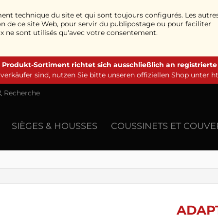
ment technique du site et qui sont toujours configurés. Les autre
n de ce site Web, pour servir du publipostage ou pour faciliter
ux ne sont utilisés qu'avec votre consentement.
 Produkt-Sortiment richtet sich ausschließlich an registriert
erkäufer sind, nutzen Sie bitte unseren offiziellen Shop unter
h
Recherche
SIÈGES & HOUSSES
COUSSINETS ET COUV
ADAP