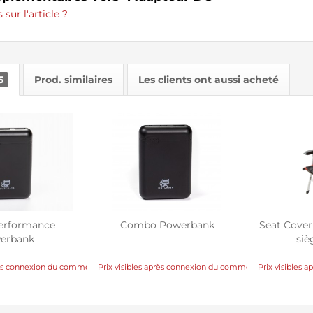
sur l'article ?
5
Prod. similaires
Les clients ont aussi acheté
erformance
Combo Powerbank
Seat Cover 
erbank
siè
près connexion du commerçant
Prix visibles après connexion du commerçant
Prix visibles