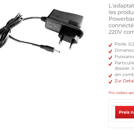
L'adaptat
les produ
Powerbank
connectés
220V co
Poids: 0,
Dimension
Puissance
Particuli
dossier, 
(en comb
Zur Deta
Prix visibles 
Preis 