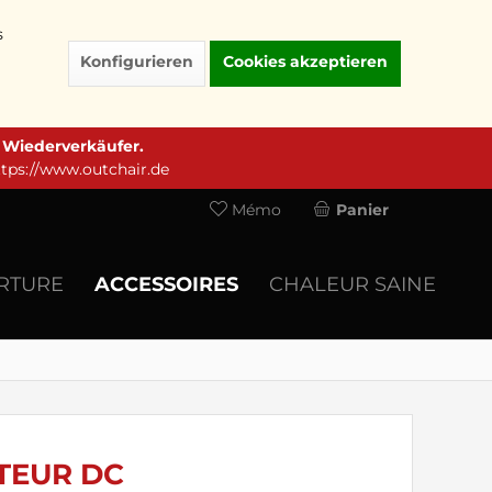
s
Konfigurieren
Cookies akzeptieren
e Wiederverkäufer.
ttps://www.outchair.de
Mémo
Panier
ERTURE
ACCESSOIRES
CHALEUR SAINE
TEUR DC