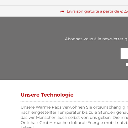
Livraison gratuite à partir de € 
Abonnez-vous à la newsletter g
Unsere Technologie
Unsere Wärme Pads verwöhnen Sie ortsunabhängig m
nach eingestellter Temperatur bis zu 6 Stunden ge
das wir Menschen auch selbst von uns geben. Die in
Outchair GmbH machen Infrarot-Energie mobil nutzba
Leben!