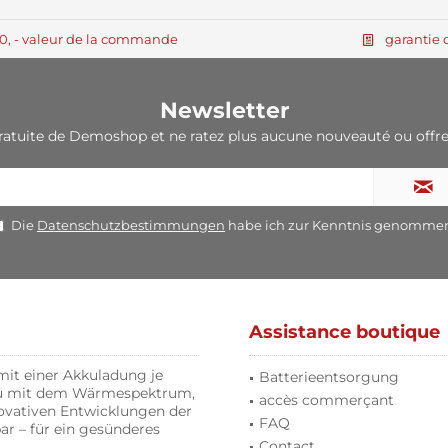
250, - valeur de la commande
garantie 
Newsletter
ratuite de Demoshop et ne ratez plus aucune nouveauté ou offre
Die
Datenschutzbestimmungen
habe ich zur Kenntnis genomme
Assistance boutique
it einer Akkuladung je
Batterieentsorgung
nau mit dem Wärmespektrum,
accès commerçant
novativen Entwicklungen der
FAQ
r – für ein gesünderes
Contact