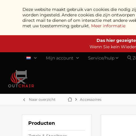
Deze website maakt gebruik van cookies die nodig zij
worden ingesteld. Andere cookies die zijn ontworpe
direct mail te dienen of om interactie met andere we
met uw toestemming gebruikt.
Meer informatie
Das hier gezeigte
Wenn Sie kein Wiederv
Mijn account
Service/hulp
Z
NL
Naar overzicht
Accessoires
Producten