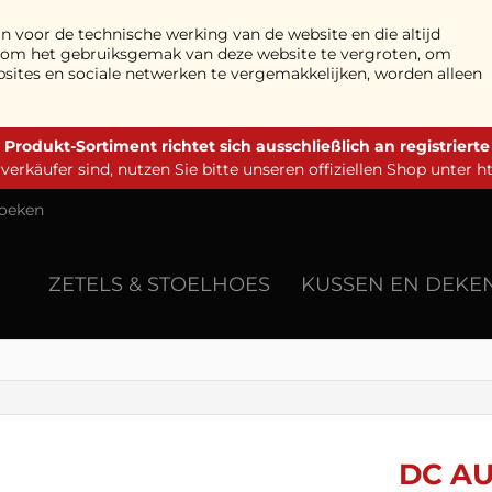
n voor de technische werking van de website en die altijd
n om het gebruiksgemak van deze website te vergroten, om
bsites en sociale netwerken te vergemakkelijken, worden alleen
 Produkt-Sortiment richtet sich ausschließlich an registriert
erkäufer sind, nutzen Sie bitte unseren offiziellen Shop unter
h
oeken
ZETELS & STOELHOES
KUSSEN EN DEKE
DC A