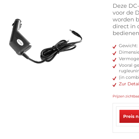
Deze DC-
voor de 
worden 
direct in
bedienen
Gewicht: 
Dimensie:
Vermogen
Vooral g
rugleuni
(in comb
Zur Deta
Prijzen zichtba
Preis 