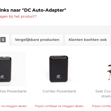
links naar "DC Auto-Adapter"
agen bij het product?
5
Vergelijkbare producten
Klanten kochten ook
ties Powerbank
Combo Powerbank
Seat Cov
stoe
r na inloggen dealer
Prijzen zichtbaar na inloggen dealer
Prijzen zichtb