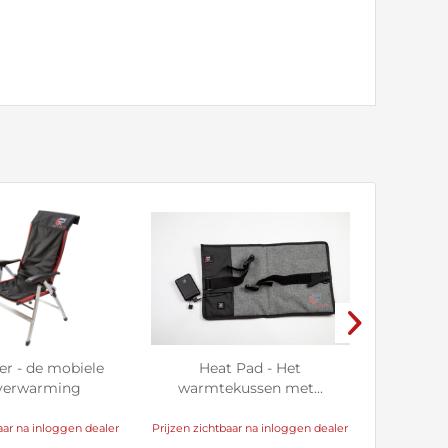
er - de mobiele
Heat Pad - Het
Comfor
lverwarming
warmtekussen met...
heating
aar na inloggen dealer
Prijzen zichtbaar na inloggen dealer
Prijzen zich