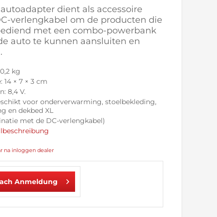
autoadapter dient als accessoire
DC-verlengkabel om de producten die
bediend met een combo-powerbank
 de auto te kunnen aansluiten en
.
0,2 kg
 14 × 7 × 3 cm
: 8,4 V.
eschikt voor onderverwarming, stoelbekleding,
ng en dekbed XL
inatie met de DC-verlengkabel)
ilbeschreibung
ar na inloggen dealer
nach Anmeldung