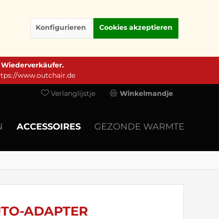
Konfigurieren
Cookies akzeptieren
e Wiederverkäufer.
ttps://www.outchair.de
Verlanglijstje
Winkelmandje
N
ACCESSOIRES
GEZONDE WARMTE
UTO-ADAPTER