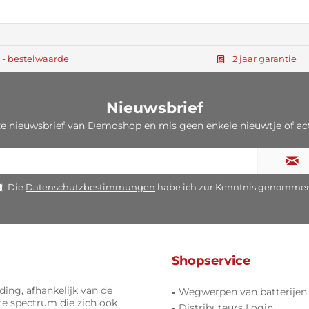
, - bestelwaarde
2 jaar garantie
Nieuwsbrief
ze nieuwsbrief van Demoshop en mis geen enkele nieuwtje of ac
Die
Datenschutzbestimmungen
habe ich zur Kenntnis genomme
Shopservice
ing, afhankelijk van de
Wegwerpen van batterijen
te spectrum die zich ook
Distributeurs Login