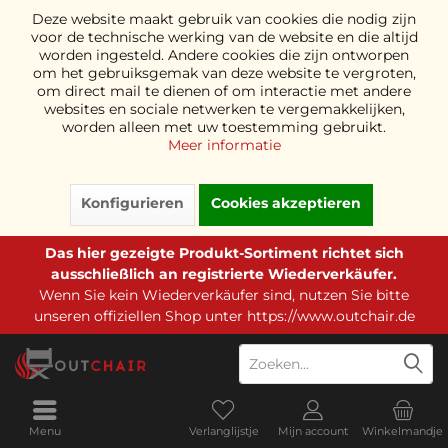
Deze website maakt gebruik van cookies die nodig zijn
voor de technische werking van de website en die altijd
worden ingesteld. Andere cookies die zijn ontworpen
om het gebruiksgemak van deze website te vergroten,
om direct mail te dienen of om interactie met andere
websites en sociale netwerken te vergemakkelijken,
worden alleen met uw toestemming gebruikt.
Meer informatie
Konfigurieren
Cookies akzeptieren
Das hier gezeigte Produkt-Sortiment richtet sich
ausschließlich an registrierte Wiederverkäufer.
Wenn Sie kein Wiederverkäufer sind, nutzen Sie bitte
unseren offiziellen Shop unter
https://www.outchair.de
Menu
Verlanglijstje
Mijn account
Winkelmandje