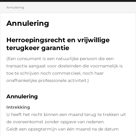
Annulering
Annulering
Herroepingsrecht en vrijwillige
terugkeer garantie
(Een consument is een natuurlijke persoon die een
transactie aangaat voor doeleinden die voornamelijk is
toe te schrijven noch commercieel, noch haar
onafhankelijke professionele activiteit.)
Annulering
Intrekking
U heeft het recht binnen een maand terug te trekken uit
de overeenkomst zonder opgave van redenen.
Geldt een opzegtermijn van één maand na de datum