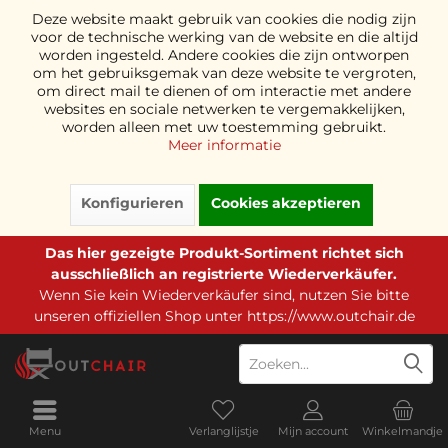
Deze website maakt gebruik van cookies die nodig zijn
voor de technische werking van de website en die altijd
worden ingesteld. Andere cookies die zijn ontworpen
om het gebruiksgemak van deze website te vergroten,
om direct mail te dienen of om interactie met andere
websites en sociale netwerken te vergemakkelijken,
worden alleen met uw toestemming gebruikt.
Meer informatie
Konfigurieren
Cookies akzeptieren
Das hier gezeigte Produkt-Sortiment richtet sich
ausschließlich an registrierte Wiederverkäufer.
Wenn Sie kein Wiederverkäufer sind, nutzen Sie bitte
unseren offiziellen Shop unter
https://www.outchair.de
Menu
Verlanglijstje
Mijn account
Winkelmandje