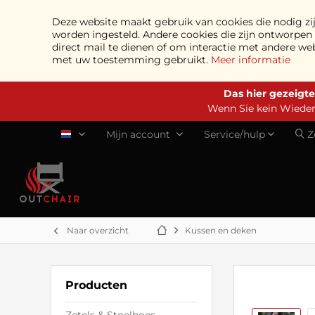
Deze website maakt gebruik van cookies die nodig zij
worden ingesteld. Andere cookies die zijn ontworpe
direct mail te dienen of om interactie met andere we
met uw toestemming gebruikt.
Meer informatie
Das hier gezeigte
Wenn Sie kein Wiederv
Mijn account
Service/hulp
Z
NL
Naar overzicht
Kussen en deken
Producten