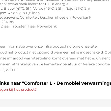
e 5V powerbank levert tot 6 uur energie
t: Blauw (41°C; 5h), Verde (46°C; 3,5h), Rojo (51°C; 2h)
n: 47 x 35,5 x 0,8 inch
sgegevens: Comforter, beschermhoes en Powerbank
 2,14 lbs
 2 jaar Trooster, 1 jaar Powerbank
eer informatie over onze infraroodtechnologie onze site.
 Houd het product niet opgerold wanneer het is ingeschakeld. 
 Onze infrarood warmtestraling komt overeen met het equivalent
riëren, afhankelijk van de kamertemperatuur of fysieke conditie
FCC, WEEE
links naar "Comforter L - De mobiel verwarmin
agen bij het product?