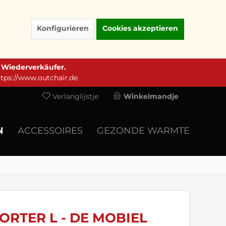
Konfigurieren
Cookies akzeptieren
e Wiederverkäufer.
ttps://www.outchair.de
Verlanglijstje
Winkelmandje
N
ACCESSOIRES
GEZONDE WARMTE
RTER L - DE MOBIEL