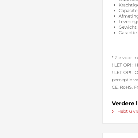
Krachtig
Capacitei
Afmetinge
Levering
Gewicht:
Garantie:
* Zie voor m
! LET OP! :
! LET OP! :
perceptie va
CE, RoHS, 
Verdere 
Hebt u vr