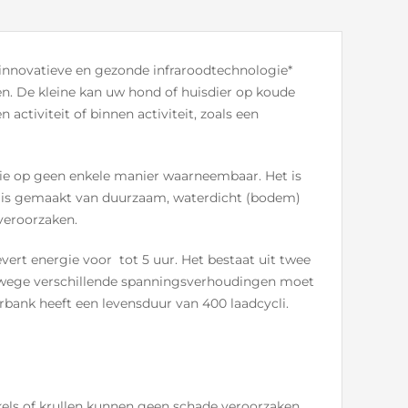
innovatieve en gezonde infraroodtechnologie*
ten. De kleine kan uw hond of huisdier op koude
activiteit of binnen activiteit, zoals een
ie op geen enkele manier waarneembaar. Het is
r is gemaakt van duurzaam, waterdicht (bodem)
veroorzaken.
rt energie voor tot 5 uur. Het bestaat uit twee
anwege verschillende spanningsverhoudingen moet
ank heeft een levensduur van 400 laadcycli.
els of krullen kunnen geen schade veroorzaken