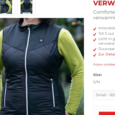
VERW
Comforter
verwarmi
Innovati
Tot 5 uu
Licht in
vervoerd
Duurzaam
Zur Deta
Prijzen zichtba
Size:
S/M