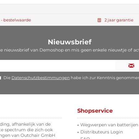
, - bestelwaarde
2 jaar garantie
Nieuwsbrief
ze nieuwsbrief van Demoshop en mis geen enkele nieuwtje of ac
Die
Datenschutzbestimmungen
habe ich zur Kenntnis genomme
Shopservice
ing, afhankelijk van de
Wegwerpen van batterijen
te spectrum die zich ook
Distributeurs Login
lingen van Outchair GmbH