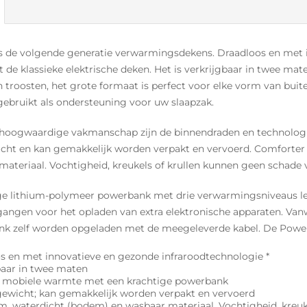
s de volgende generatie verwarmingsdekens. Draadloos en met 
 de klassieke elektrische deken. Het is verkrijgbaar in twee ma
troosten, het grote formaat is perfect voor elke vorm van buiten 
 gebruikt als ondersteuning voor uw slaapzak.
 hoogwaardige vakmanschap zijn de binnendraden en technolog
wicht en kan gemakkelijk worden verpakt en vervoerd. Comforte
materiaal. Vochtigheid, kreukels of krullen kunnen geen schade 
ge lithium-polymeer powerbank met drie verwarmingsniveaus leve
gangen voor het opladen van extra elektronische apparaten. V
k zelf worden opgeladen met de meegeleverde kabel. De Powerb
s en met innovatieve en gezonde infraroodtechnologie *
baar in twee maten
r mobiele warmte met een krachtige powerbank
 gewicht; kan gemakkelijk worden verpakt en vervoerd
, waterdicht (bodem) en wasbaar materiaal. Vochtigheid, kreuk