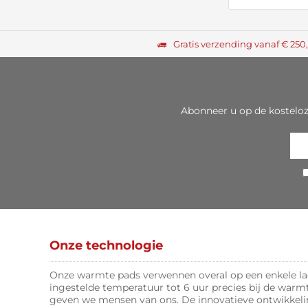
Gratis verzending vanaf € 250
Abonneer u op de kostelo
Onze technologie
Onze warmte pads verwennen overal op een enkele lad
ingestelde temperatuur tot 6 uur precies bij de warm
geven we mensen van ons. De innovatieve ontwikke