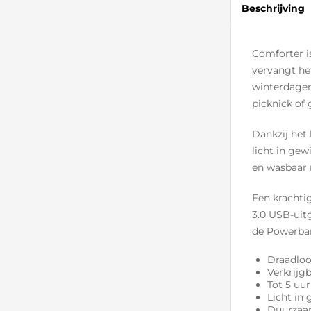
Beschrijving
Comforter i
vervangt het
winterdagen 
picknick of
Dankzij het
licht in ge
en wasbaar 
Een krachti
3.0 USB-uit
de Powerban
Draadloo
Verkrijg
Tot 5 uu
Licht in
Duurzaam