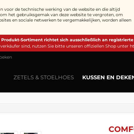
n voor de technische werking van de website en die altijd
n om het gebruiksgemak van deze website te vergroten, om
bsites en sociale netwerken te vergemakkelijken, worden alleen
 Produkt-Sortiment richtet sich ausschließlich an registriert
erkäufer sind, nutzen Sie bitte unseren offiziellen Shop unter
h
oeken
ZETELS & STOELHOES
KUSSEN EN DEKE
COMFO